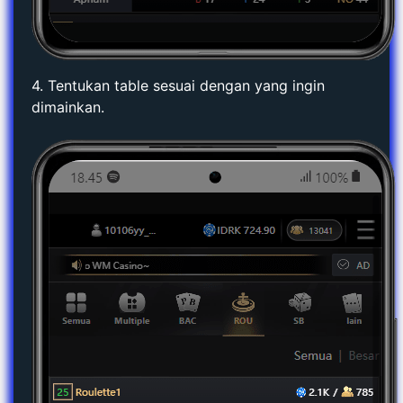
4. Tentukan table sesuai dengan yang ingin
dimainkan.