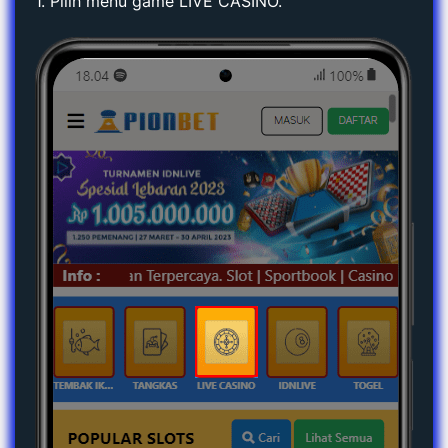
1. Pilih menu game LIVE CASINO.